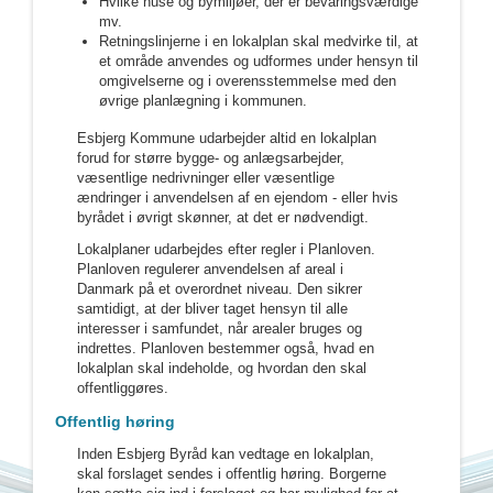
Hvilke huse og bymiljøer, der er bevaringsværdige
mv.
Retningslinjerne i en lokalplan skal medvirke til, at
et område anvendes og udformes under hensyn til
omgivelserne og i overensstemmelse med den
øvrige planlægning i kommunen.
Esbjerg Kommune udarbejder altid en lokalplan
forud for større bygge- og anlægsarbejder,
væsentlige nedrivninger eller væsentlige
ændringer i anvendelsen af en ejendom - eller hvis
byrådet i øvrigt skønner, at det er nødvendigt.
Lokalplaner udarbejdes efter regler i Planloven.
Planloven regulerer anvendelsen af areal i
Danmark på et overordnet niveau. Den sikrer
samtidigt, at der bliver taget hensyn til alle
interesser i samfundet, når arealer bruges og
indrettes. Planloven bestemmer også, hvad en
lokalplan skal indeholde, og hvordan den skal
offentliggøres.
Offentlig høring
Inden Esbjerg Byråd kan vedtage en lokalplan,
skal forslaget sendes i offentlig høring. Borgerne