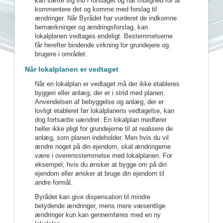
kan sætte sig ind i forslaget og har mulighed for at
kommentere det og komme med forslag til
ændringer. Når Byrådet har vurderet de indkomne
bemærkninger og ændringsforslag, kan
lokalplanen vedtages endeligt. Bestemmelserne
får herefter bindende virkning for grundejere og
brugere i området.
Når lokalplanen er vedtaget
Når en lokalplan er vedtaget må der ikke etableres
byggeri eller anlæg, der er i strid med planen.
Anvendelsen af bebyggelse og anlæg, der er
lovligt etableret før lokalplanens vedtagelse, kan
dog fortsætte uændret. En lokalplan medfører
heller ikke pligt for grundejerne til at realisere de
anlæg, som planen indeholder. Men hvis du vil
ændre noget på din ejendom, skal ændringerne
være i overensstemmelse med lokalplanen. For
eksempel, hvis du ønsker at bygge om på din
ejendom eller ønsker at bruge din ejendom til
andre formål.
Byrådet kan give dispensation til mindre
betydende ændringer, mens mere væsentlige
ændringer kun kan gennemføres med en ny